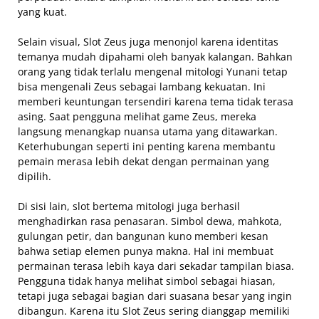
yang kuat.
Selain visual, Slot Zeus juga menonjol karena identitas
temanya mudah dipahami oleh banyak kalangan. Bahkan
orang yang tidak terlalu mengenal mitologi Yunani tetap
bisa mengenali Zeus sebagai lambang kekuatan. Ini
memberi keuntungan tersendiri karena tema tidak terasa
asing. Saat pengguna melihat game Zeus, mereka
langsung menangkap nuansa utama yang ditawarkan.
Keterhubungan seperti ini penting karena membantu
pemain merasa lebih dekat dengan permainan yang
dipilih.
Di sisi lain, slot bertema mitologi juga berhasil
menghadirkan rasa penasaran. Simbol dewa, mahkota,
gulungan petir, dan bangunan kuno memberi kesan
bahwa setiap elemen punya makna. Hal ini membuat
permainan terasa lebih kaya dari sekadar tampilan biasa.
Pengguna tidak hanya melihat simbol sebagai hiasan,
tetapi juga sebagai bagian dari suasana besar yang ingin
dibangun. Karena itu Slot Zeus sering dianggap memiliki