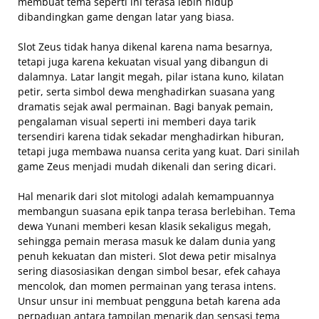
membuat tema seperti ini terasa lebih hidup
dibandingkan game dengan latar yang biasa.
Slot Zeus tidak hanya dikenal karena nama besarnya,
tetapi juga karena kekuatan visual yang dibangun di
dalamnya. Latar langit megah, pilar istana kuno, kilatan
petir, serta simbol dewa menghadirkan suasana yang
dramatis sejak awal permainan. Bagi banyak pemain,
pengalaman visual seperti ini memberi daya tarik
tersendiri karena tidak sekadar menghadirkan hiburan,
tetapi juga membawa nuansa cerita yang kuat. Dari sinilah
game Zeus menjadi mudah dikenali dan sering dicari.
Hal menarik dari slot mitologi adalah kemampuannya
membangun suasana epik tanpa terasa berlebihan. Tema
dewa Yunani memberi kesan klasik sekaligus megah,
sehingga pemain merasa masuk ke dalam dunia yang
penuh kekuatan dan misteri. Slot dewa petir misalnya
sering diasosiasikan dengan simbol besar, efek cahaya
mencolok, dan momen permainan yang terasa intens.
Unsur unsur ini membuat pengguna betah karena ada
perpaduan antara tampilan menarik dan sensasi tema