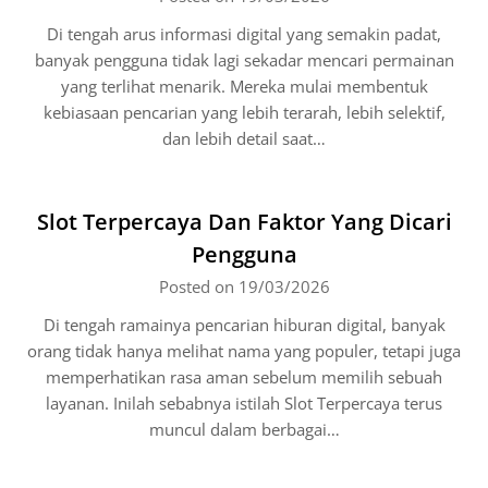
Di tengah arus informasi digital yang semakin padat,
banyak pengguna tidak lagi sekadar mencari permainan
yang terlihat menarik. Mereka mulai membentuk
kebiasaan pencarian yang lebih terarah, lebih selektif,
dan lebih detail saat…
Slot Terpercaya Dan Faktor Yang Dicari
Pengguna
Posted on 19/03/2026
Di tengah ramainya pencarian hiburan digital, banyak
orang tidak hanya melihat nama yang populer, tetapi juga
memperhatikan rasa aman sebelum memilih sebuah
layanan. Inilah sebabnya istilah Slot Terpercaya terus
muncul dalam berbagai…