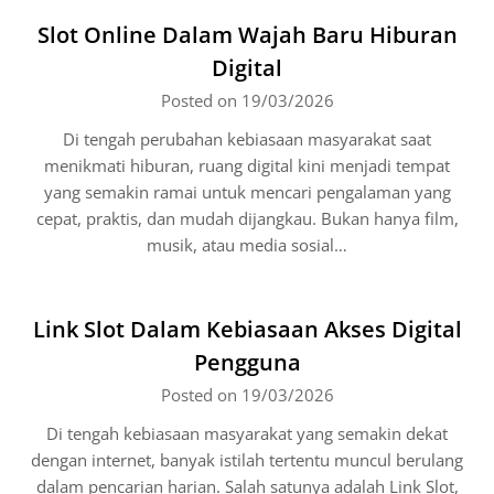
Slot Online Dalam Wajah Baru Hiburan
Digital
Posted on 19/03/2026
Di tengah perubahan kebiasaan masyarakat saat
menikmati hiburan, ruang digital kini menjadi tempat
yang semakin ramai untuk mencari pengalaman yang
cepat, praktis, dan mudah dijangkau. Bukan hanya film,
musik, atau media sosial…
Link Slot Dalam Kebiasaan Akses Digital
Pengguna
Posted on 19/03/2026
Di tengah kebiasaan masyarakat yang semakin dekat
dengan internet, banyak istilah tertentu muncul berulang
dalam pencarian harian. Salah satunya adalah Link Slot,