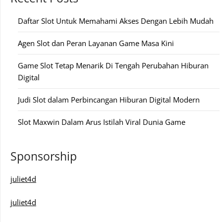
Daftar Slot Untuk Memahami Akses Dengan Lebih Mudah
Agen Slot dan Peran Layanan Game Masa Kini
Game Slot Tetap Menarik Di Tengah Perubahan Hiburan
Digital
Judi Slot dalam Perbincangan Hiburan Digital Modern
Slot Maxwin Dalam Arus Istilah Viral Dunia Game
Sponsorship
juliet4d
juliet4d